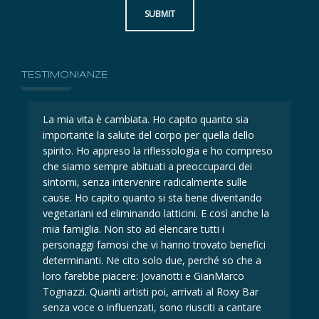
SUBMIT
TESTIMONIANZE
La mia vita è cambiata. Ho capito quanto sia
La 
importante la salute del corpo per quella dello
imp
eso
spirito. Ho appreso la riflessologia e ho compreso
spi
che siamo sempre abituati a preoccuparci dei
ch
sintomi, senza intervenire radicalmente sulle
sin
cause. Ho capito quanto si sta bene diventando
ca
la
vegetariani ed eliminando latticini. E così anche la
veg
mia famiglia. Non sto ad elencare tutti i
mia
i
personaggi famosi che vi hanno trovato benefici
per
determinanti. Ne cito solo due, perché so che a
det
loro farebbe piacere: Jovanotti e GianMarco
lor
Tognazzi. Quanti artisti poi, arrivati al Roxy Bar
Tog
senza voce o influenzati, sono riusciti a cantare
sen