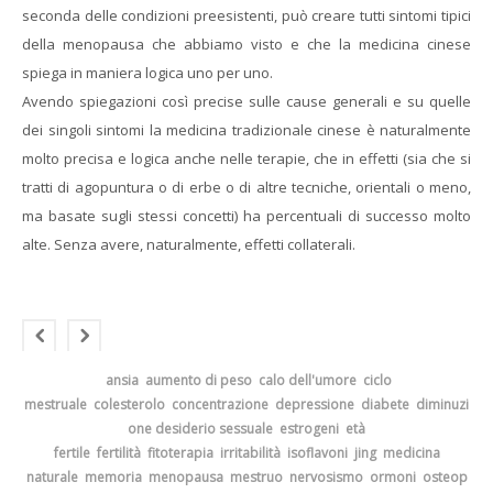
seconda delle condizioni preesistenti, può creare tutti sintomi tipici
della menopausa che abbiamo visto e che la medicina cinese
spiega in maniera logica uno per uno.
Avendo spiegazioni così precise sulle cause generali e su quelle
dei singoli sintomi la medicina tradizionale cinese è naturalmente
molto precisa e logica anche nelle terapie, che in effetti (sia che si
tratti di agopuntura o di erbe o di altre tecniche, orientali o meno,
ma basate sugli stessi concetti) ha percentuali di successo molto
alte. Senza avere, naturalmente, effetti collaterali.
ansia
aumento di peso
calo dell'umore
ciclo
mestruale
colesterolo
concentrazione
depressione
diabete
diminuzi
one desiderio sessuale
estrogeni
età
fertile
fertilità
fitoterapia
irritabilità
isoflavoni
jing
medicina
naturale
memoria
menopausa
mestruo
nervosismo
ormoni
osteop