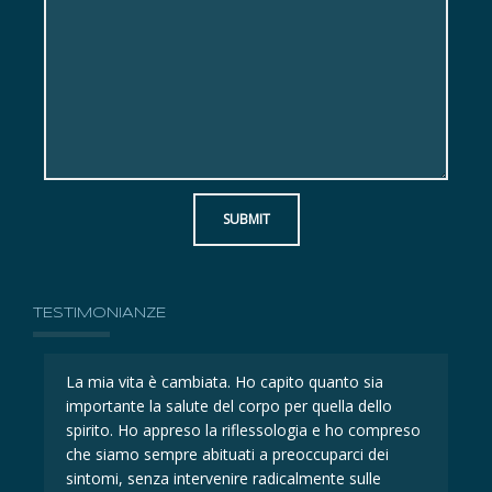
SUBMIT
TESTIMONIANZE
La mia vita è cambiata. Ho capito quanto sia
La 
importante la salute del corpo per quella dello
imp
eso
spirito. Ho appreso la riflessologia e ho compreso
spi
che siamo sempre abituati a preoccuparci dei
ch
sintomi, senza intervenire radicalmente sulle
sin