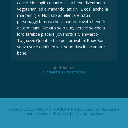
cause. Ho capito quanto si sta bene diventando
ca
la
vegetariani ed eliminando latticini. E così anche la
veg
mia famiglia. Non sto ad elencare tutti i
mia
i
personaggi famosi che vi hanno trovato benefici
per
determinanti. Ne cito solo due, perché so che a
det
loro farebbe piacere: Jovanotti e GianMarco
lor
Tognazzi. Quanti artisti poi, arrivati al Roxy Bar
Tog
senza voce o influenzati, sono riusciti a cantare
sen
bene.
be
Red Ronnie
Giornalista e Presentatore
Copyright Dott. MASSIMO TRAMONTI Medico Chirurgo | Iscrizione
Ordine Medici Forlì n°2676 | P.IVA. 04114400403