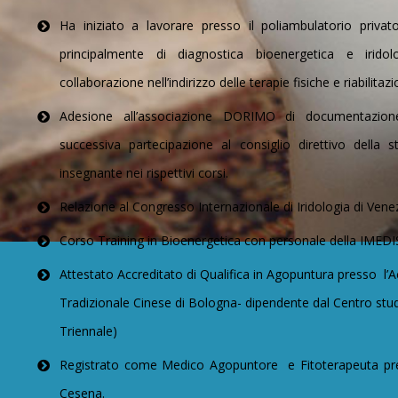
Ha iniziato a lavorare presso il poliambulatorio priva
principalmente di diagnostica bioenergetica e iridol
collaborazione nell’indirizzo delle terapie fisiche e riabilitaz
Adesione all’associazione DORIMO di documentazione
successiva partecipazione al consiglio direttivo della
insegnante nei rispettivi corsi.
Relazione al Congresso Internazionale di Iridologia di Vene
Corso Training in Bioenergetica con personale della IMED
Attestato Accreditato di Qualifica in Agopuntura presso l’
Tradizionale Cinese di Bologna- dipendente dal Centro stu
Triennale)
Registrato come Medico Agopuntore e Fitoterapeuta press
Cesena.