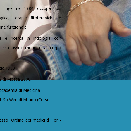
to Engel nel 1984, occupandosi
ogica, terapie fitoterapiche e
ione funzionale.
 e ricerca in iridologia con
 stessa associazione e al corpo
zia 1990.
IS di Mosca 2000.
Accademia di Medicina
di So Wen di Milano (Corso
o l’Ordine dei medici di Forli-