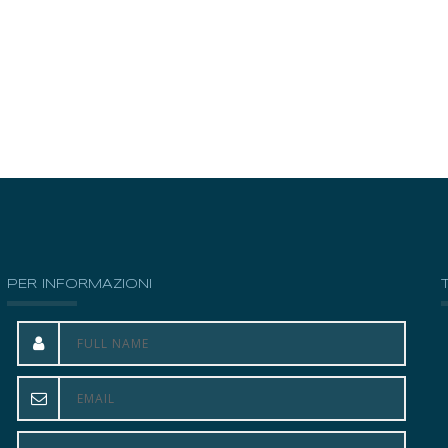
PER INFORMAZIONI
La mia vita è cambiata. Ho capito quanto sia
importante la salute del corpo per quella dello spirito.
Ho appreso la riflessologia e ho compreso che siamo
sempre abituati a preoccuparci dei sintomi, senza
intervenire radicalmente sulle cause. Ho capito