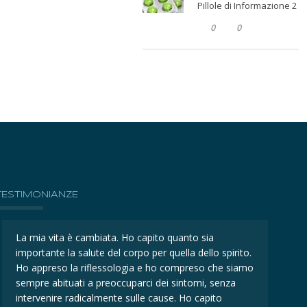
Pillole di Informazione 2
0
0
TESTIMONIANZE
La mia vita è cambiata. Ho capito quanto sia
La mi
importante la salute del corpo per quella dello spirito.
impor
Ho appreso la riflessologia e ho compreso che siamo
Ho ap
sempre abituati a preoccuparci dei sintomi, senza
sempr
intervenire radicalmente sulle cause. Ho capito
inter