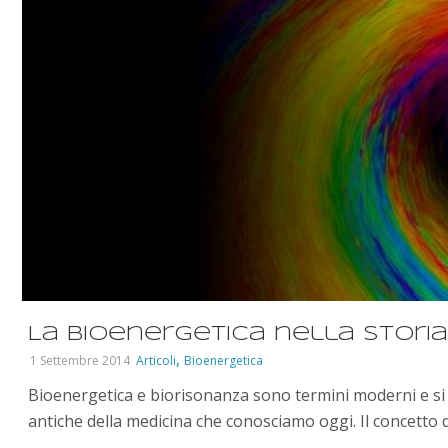
La Bioenergetica nella Storia
,
1 Settembre 2014
Articoli
Bioenergetica
Bioenergetica e biorisonanza sono termini moderni e si 
antiche della medicina che conosciamo oggi. Il concetto di 