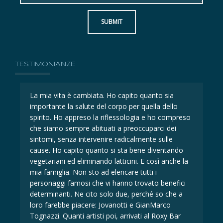
SUBMIT
TESTIMONIANZE
La mia vita è cambiata. Ho capito quanto sia
La 
importante la salute del corpo per quella dello
imp
eso
spirito. Ho appreso la riflessologia e ho compreso
spi
che siamo sempre abituati a preoccuparci dei
ch
sintomi, senza intervenire radicalmente sulle
sin
cause. Ho capito quanto si sta bene diventando
ca
la
vegetariani ed eliminando latticini. E così anche la
veg
mia famiglia. Non sto ad elencare tutti i
mia
i
personaggi famosi che vi hanno trovato benefici
per
determinanti. Ne cito solo due, perché so che a
det
loro farebbe piacere: Jovanotti e GianMarco
lor
Tognazzi. Quanti artisti poi, arrivati al Roxy Bar
Tog