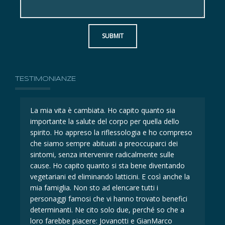
SUBMIT
TESTIMONIANZE
La mia vita è cambiata. Ho capito quanto sia
La 
importante la salute del corpo per quella dello
imp
eso
spirito. Ho appreso la riflessologia e ho compreso
spi
che siamo sempre abituati a preoccuparci dei
ch
sintomi, senza intervenire radicalmente sulle
sin
cause. Ho capito quanto si sta bene diventando
ca
la
vegetariani ed eliminando latticini. E così anche la
veg
mia famiglia. Non sto ad elencare tutti i
mia
i
personaggi famosi che vi hanno trovato benefici
per
determinanti. Ne cito solo due, perché so che a
det
loro farebbe piacere: Jovanotti e GianMarco
lor