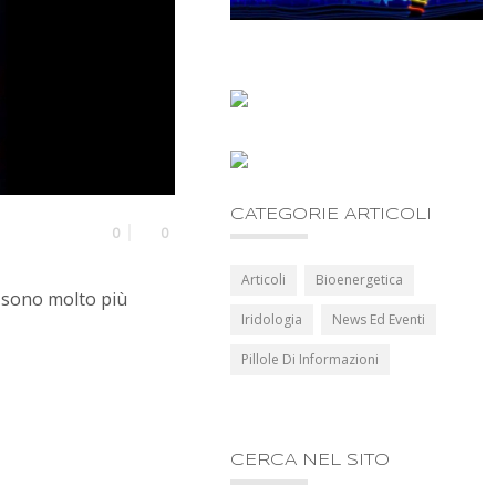
CATEGORIE ARTICOLI
0
0
Articoli
Bioenergetica
o sono molto più
Iridologia
News Ed Eventi
Pillole Di Informazioni
CERCA NEL SITO