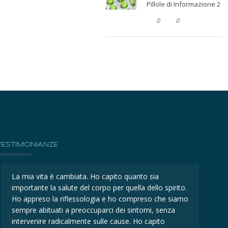
Pillole di Informazione 2
0
0
TESTIMONIANZE
La mia vita è cambiata. Ho capito quanto sia
La mi
importante la salute del corpo per quella dello spirito.
impor
Ho appreso la riflessologia e ho compreso che siamo
Ho ap
sempre abituati a preoccuparci dei sintomi, senza
sempr
intervenire radicalmente sulle cause. Ho capito
inter