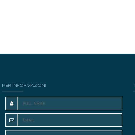
PER INFORMAZIONI
La mia vita è cambiata. Ho capito quanto sia
importante la salute del corpo per quella dello spirito.
Ho appreso la riflessologia e ho compreso che siamo
sempre abituati a preoccuparci dei sintomi, senza
intervenire radicalmente sulle cause. Ho capito