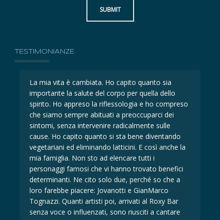
SUBMIT
TESTIMONIANZE
La mia vita è cambiata. Ho capito quanto sia
La 
importante la salute del corpo per quella dello
imp
eso
spirito. Ho appreso la riflessologia e ho compreso
spi
che siamo sempre abituati a preoccuparci dei
ch
sintomi, senza intervenire radicalmente sulle
sin
cause. Ho capito quanto si sta bene diventando
ca
la
vegetariani ed eliminando latticini. E così anche la
veg
mia famiglia. Non sto ad elencare tutti i
mia
i
personaggi famosi che vi hanno trovato benefici
per
determinanti. Ne cito solo due, perché so che a
det
loro farebbe piacere: Jovanotti e GianMarco
lor
Tognazzi. Quanti artisti poi, arrivati al Roxy Bar
Tog
senza voce o influenzati, sono riusciti a cantare
sen