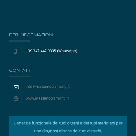
PER INFORMAZIONI
+39 347 447 9335 (WhatsApp)
CONTATTI
info@massimotramonti.it
www.massimotramonti.it
L'energia funzionale dei tuoi organi e dei tuoi meridiani per
una diagnosi olistica dei tuoi disturbi.