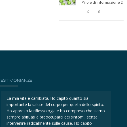
Pillole di Informazione 2
0
0
TESTIMONIANZE
La mia vita è cambiata. Ho capito quanto sia
La mi
importante la salute del corpo per quella dello spirito.
impor
Ho appreso la riflessologia e ho compreso che siamo
Ho ap
sempre abituati a preoccuparci dei sintomi, senza
sempr
intervenire radicalmente sulle cause. Ho capito
inter