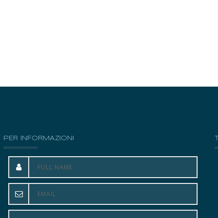
PER INFORMAZIONI
La mia vita è cambiata. Ho capito quanto sia
importante la salute del corpo per quella dello spirito.
Ho appreso la riflessologia e ho compreso che siamo
sempre abituati a preoccuparci dei sintomi, senza
intervenire radicalmente sulle cause. Ho capito