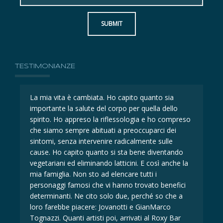
SUBMIT
TESTIMONIANZE
La mia vita è cambiata. Ho capito quanto sia
La 
importante la salute del corpo per quella dello
imp
eso
spirito. Ho appreso la riflessologia e ho compreso
spi
che siamo sempre abituati a preoccuparci dei
ch
sintomi, senza intervenire radicalmente sulle
sin
cause. Ho capito quanto si sta bene diventando
ca
la
vegetariani ed eliminando latticini. E così anche la
veg
mia famiglia. Non sto ad elencare tutti i
mia
i
personaggi famosi che vi hanno trovato benefici
per
determinanti. Ne cito solo due, perché so che a
det
loro farebbe piacere: Jovanotti e GianMarco
lor
Tognazzi. Quanti artisti poi, arrivati al Roxy Bar
Tog