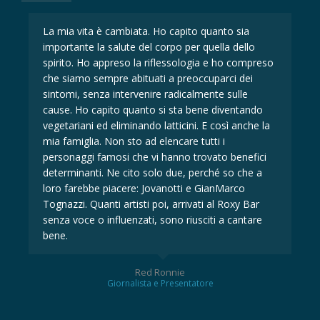
La mia vita è cambiata. Ho capito quanto sia
La 
importante la salute del corpo per quella dello
imp
eso
spirito. Ho appreso la riflessologia e ho compreso
spi
che siamo sempre abituati a preoccuparci dei
ch
sintomi, senza intervenire radicalmente sulle
sin
cause. Ho capito quanto si sta bene diventando
ca
la
vegetariani ed eliminando latticini. E così anche la
veg
mia famiglia. Non sto ad elencare tutti i
mia
i
personaggi famosi che vi hanno trovato benefici
per
determinanti. Ne cito solo due, perché so che a
det
loro farebbe piacere: Jovanotti e GianMarco
lor
Tognazzi. Quanti artisti poi, arrivati al Roxy Bar
Tog
senza voce o influenzati, sono riusciti a cantare
sen
bene.
be
Red Ronnie
Giornalista e Presentatore