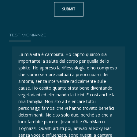
SUBMIT
TESTIMONIANZE
La mia vita è cambiata. Ho capito quanto sia
La 
importante la salute del corpo per quella dello
imp
eso
spirito. Ho appreso la riflessologia e ho compreso
spi
che siamo sempre abituati a preoccuparci dei
ch
sintomi, senza intervenire radicalmente sulle
sin
cause. Ho capito quanto si sta bene diventando
ca
la
vegetariani ed eliminando latticini. E così anche la
veg
mia famiglia. Non sto ad elencare tutti i
mia
i
personaggi famosi che vi hanno trovato benefici
per
determinanti. Ne cito solo due, perché so che a
det
loro farebbe piacere: Jovanotti e GianMarco
lor
Tognazzi. Quanti artisti poi, arrivati al Roxy Bar
Tog
senza voce o influenzati, sono riusciti a cantare
sen