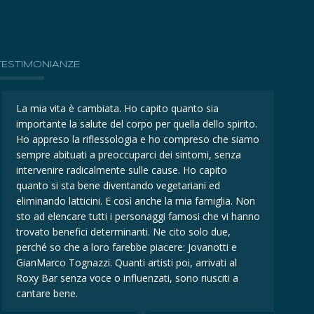
TESTIMONIANZE
La mia vita è cambiata. Ho capito quanto sia
La mi
importante la salute del corpo per quella dello spirito.
impor
Ho appreso la riflessologia e ho compreso che siamo
Ho ap
sempre abituati a preoccuparci dei sintomi, senza
sempr
intervenire radicalmente sulle cause. Ho capito
inter
quanto si sta bene diventando vegetariani ed
quant
eliminando latticini. E così anche la mia famiglia. Non
elimi
sto ad elencare tutti i personaggi famosi che vi hanno
sto a
trovato benefici determinanti. Ne cito solo due,
trova
perché so che a loro farebbe piacere: Jovanotti e
perch
GianMarco Tognazzi. Quanti artisti poi, arrivati al
GianM
Roxy Bar senza voce o influenzati, sono riusciti a
Roxy 
cantare bene.
canta