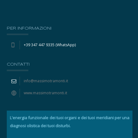
PER INFORMAZIONI
+39 347 447 9335 (WhatsApp)
CONTATTI
info@massimotramonti.it
www.massimotramonti.it
L'energia funzionale dei tuoi organi e dei tuoi meridiani per una
diagnosi olistica dei tuoi disturbi.