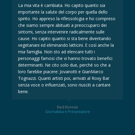
La mia vita è cambiata. Ho capito quanto sia
La 
importante la salute del corpo per quella dello
imp
eso
spirito. Ho appreso la riflessologia e ho compreso
spi
che siamo sempre abituati a preoccuparci dei
ch
sintomi, senza intervenire radicalmente sulle
sin
cause. Ho capito quanto si sta bene diventando
ca
la
vegetariani ed eliminando latticini. E così anche la
veg
mia famiglia. Non sto ad elencare tutti i
mia
i
personaggi famosi che vi hanno trovato benefici
per
determinanti. Ne cito solo due, perché so che a
det
loro farebbe piacere: Jovanotti e GianMarco
lor
Tognazzi. Quanti artisti poi, arrivati al Roxy Bar
Tog
senza voce o influenzati, sono riusciti a cantare
sen
bene.
be
Red Ronnie
Giornalista e Presentatore